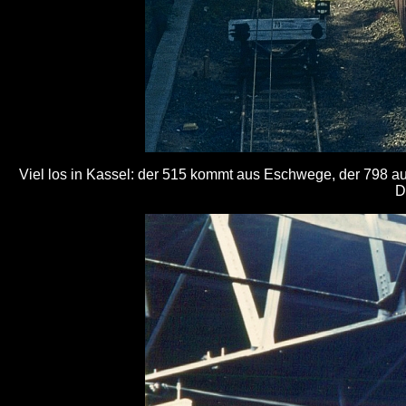
Viel los in Kassel: der 515 kommt aus Eschwege, der 798 
D