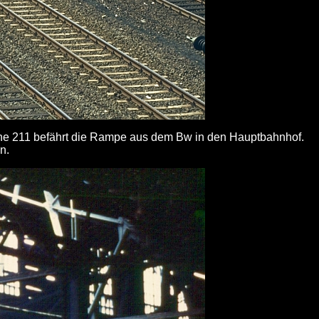
ine 211 befährt die Rampe aus dem Bw in den Hauptbahnhof.
n.