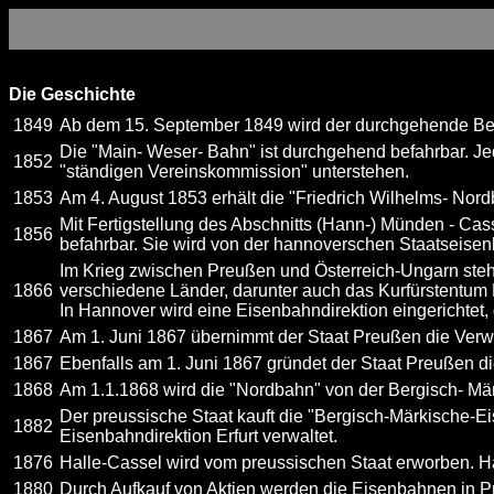
Die Geschichte
1849
Ab dem 15. September 1849 wird der durchgehende Bet
Die "Main- Weser- Bahn" ist durchgehend befahrbar. Jede
1852
"ständigen Vereinskommission" unterstehen.
1853
Am 4. August 1853 erhält die "Friedrich Wilhelms- Nord
Mit Fertigstellung des Abschnitts (Hann-) Münden - 
1856
befahrbar. Sie wird von der hannoverschen Staatseisen
Im Krieg zwischen Preußen und Österreich-Ungarn ste
1866
verschiedene Länder, darunter auch das Kurfürstentum 
In Hannover wird eine Eisenbahndirektion eingerichtet,
1867
Am 1. Juni 1867 übernimmt der Staat Preußen die Verwal
1867
Ebenfalls am 1. Juni 1867 gründet der Staat Preußen d
1868
Am 1.1.1868 wird die "Nordbahn" von der Bergisch- Märk
Der preussische Staat kauft die "Bergisch-Märkische-Ei
1882
Eisenbahndirektion Erfurt verwaltet.
1876
Halle-Cassel wird vom preussischen Staat erworben. Ha
1880
Durch Aufkauf von Aktien werden die Eisenbahnen in Pre