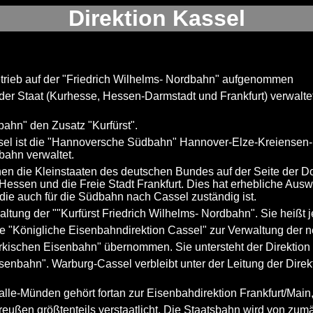
Direktion Kassel
rieb auf der "Friedrich Wilhelms- Nordbahn" aufgenommen
r Staat (Kurhesse, Hessen-Darmstadt und Frankfurt) verwaltet s
bahn" den Zusatz "Kurfürst".
Cassel ist die "Hannoversche Südbahn" Hannover-Elze-Kreiens
bahn verwaltet.
hen die Kleinstaaten des deutschen Bundes auf der Seite der 
Hessen und die Freie Stadt Frankfurt. Dies hat erhebliche Au
 die auch für die Südbahn nach Cassel zuständig ist.
tung der ""Kurfürst Friedrich Wilhelms- Nordbahn". Sie heißt 
ie "Königliche Eisenbahndirektion Cassel" zur Verwaltung der
ischen Eisenbahn" übernommen. Sie untersteht der Direktion El
senbahn". Warburg-Cassel verbleibt unter der Leitung der Direk
lle-Münden gehört fortan zur Eisenbahdirektion Frankfurt/Mai
ußen größtenteils verstaatlicht. Die Staatsbahn wird von zumä