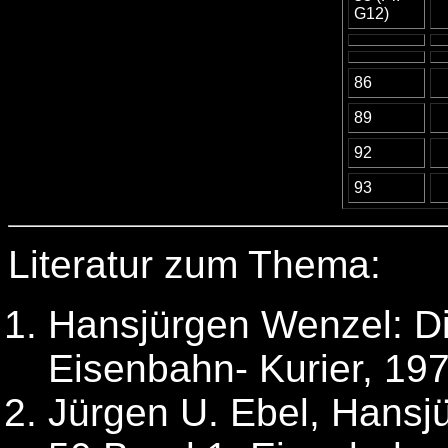
G12)
86
89
92
93
Literatur zum Thema:
Hansjürgen Wenzel: Di
Eisenbahn- Kurier, 19
Jürgen U. Ebel, Hansj