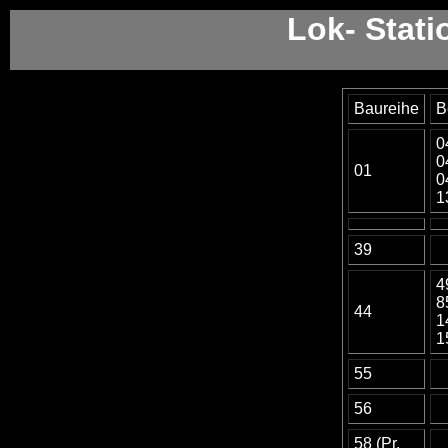
Lok- Stat
Baureihe
B
0
0
01
0
1
39
4
8
44
1
1
55
56
58 (Pr.