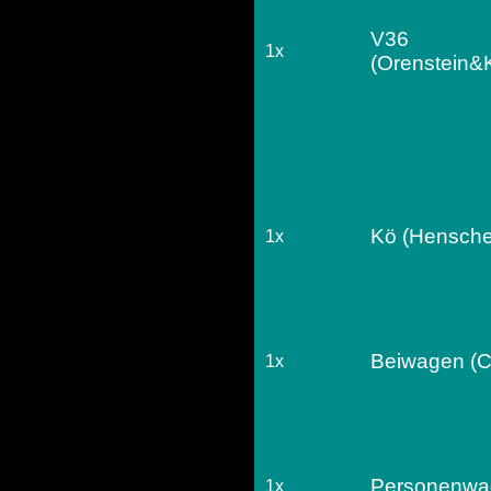
V36
1x
(Orenstein&
Kö (Hensche
1x
Beiwagen (C
1x
Personenwa
1x