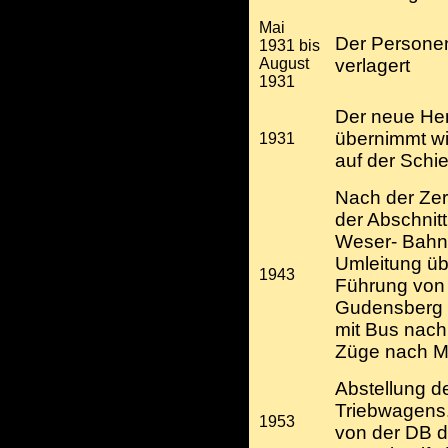
Mai
Der Personen
1931 bis
August
verlagert
1931
Der neue He
übernimmt w
1931
auf der Schi
Nach der Zer
der Abschnit
Weser- Bahn 
Umleitung übe
1943
Führung von 
Gudensberg 
mit Bus nach
Züge nach Ma
Abstellung 
Triebwagens.
1953
von der DB d