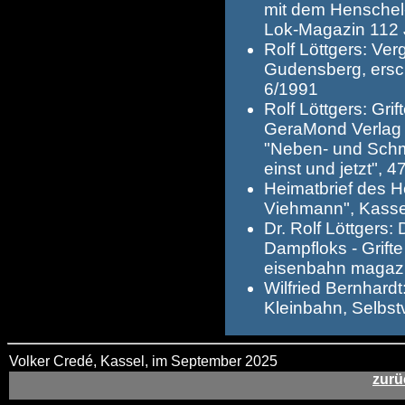
mit dem Henschel
Lok-Magazin 112 
Rolf Löttgers: Ve
Gudensberg, ersc
6/1991
Rolf Löttgers: Gri
GeraMond Verlag 
"Neben- und Schm
einst und jetzt",
Heimatbrief des H
Viehmann", Kasse
Dr. Rolf Löttgers
Dampfloks - Grift
eisenbahn magaz
Wilfried Bernhardt
Kleinbahn, Selbst
Volker Credé, Kassel, im September 2025
zurü