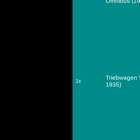
Omnibus (19
Triebwagen 
1x
1935)