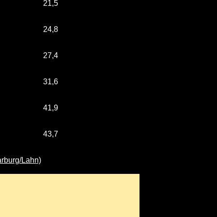
21,5
24,8
27,4
31,6
41,9
43,7
rburg/Lahn)