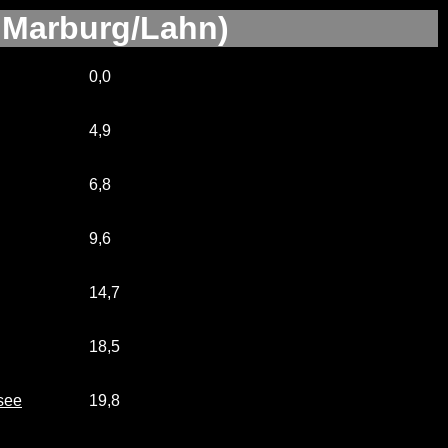
- Marburg/Lahn)
0,0
4,9
6,8
9,6
14,7
18,5
see
19,8