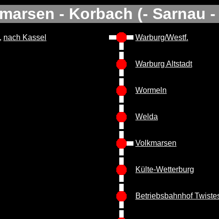
marsen - Korbach (- Sarnau 
,
nach Kassel
Warburg/Westf.
Warburg Altstadt
Wormeln
Welda
Volkmarsen
Külte-Wetterburg
Betriebsbahnhof Twiste