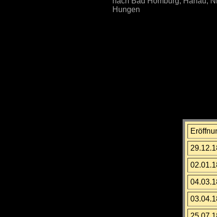
nach Bad Homburg, Hanau, N
Hungen
Eröffnu
29.12.
02.01.
04.03.
03.04.
25.07.